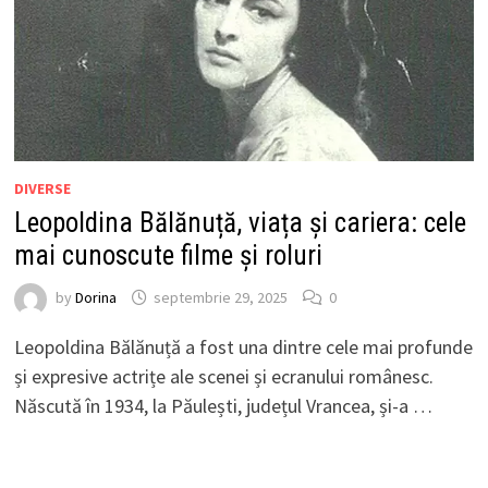
DIVERSE
Leopoldina Bălănuță, viața și cariera: cele
mai cunoscute filme și roluri
by
Dorina
septembrie 29, 2025
0
Leopoldina Bălănuță a fost una dintre cele mai profunde
și expresive actrițe ale scenei și ecranului românesc.
Născută în 1934, la Păulești, județul Vrancea, și-a …