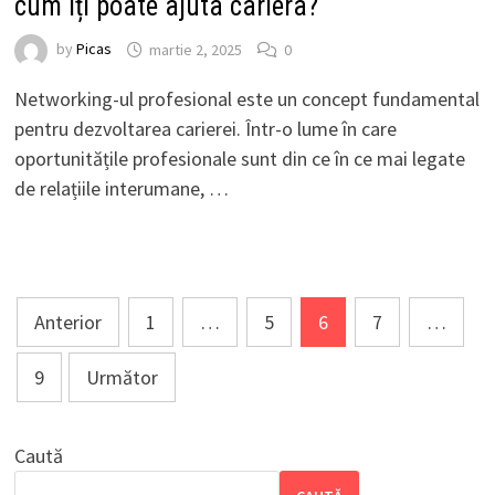
cum îți poate ajuta cariera?
by
Picas
martie 2, 2025
0
Networking-ul profesional este un concept fundamental
pentru dezvoltarea carierei. Într-o lume în care
oportunitățile profesionale sunt din ce în ce mai legate
de relațiile interumane, …
Paginație
Anterior
1
…
5
6
7
…
articole
9
Următor
Caută