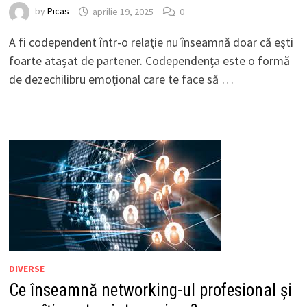
by
Picas
aprilie 19, 2025
0
A fi codependent într-o relație nu înseamnă doar că ești
foarte atașat de partener. Codependența este o formă
de dezechilibru emoțional care te face să …
DIVERSE
Ce înseamnă networking-ul profesional și