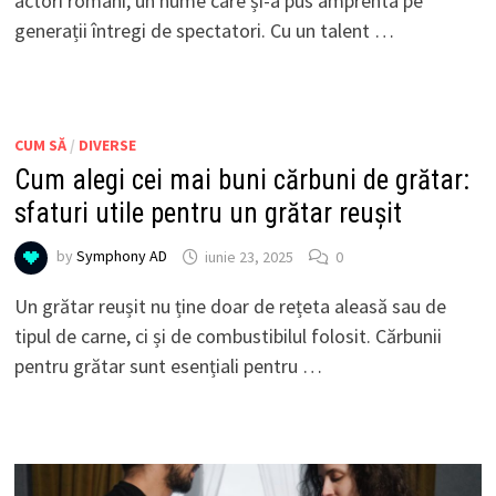
actori români, un nume care și-a pus amprenta pe
generații întregi de spectatori. Cu un talent …
CUM SĂ
/
DIVERSE
Cum alegi cei mai buni cărbuni de grătar:
sfaturi utile pentru un grătar reușit
by
Symphony AD
iunie 23, 2025
0
Un grătar reușit nu ține doar de rețeta aleasă sau de
tipul de carne, ci și de combustibilul folosit. Cărbunii
pentru grătar sunt esențiali pentru …