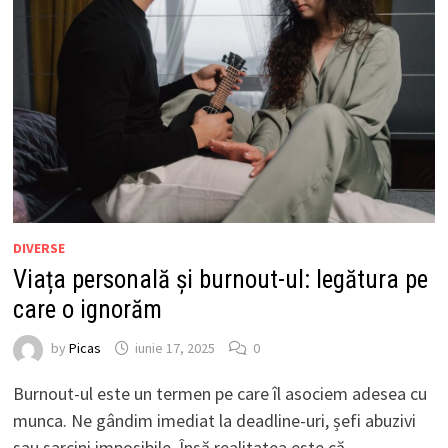
DIVERSE
Viața personală și burnout-ul: legătura pe
care o ignorăm
by
Picas
iunie 17, 2025
0
Burnout-ul este un termen pe care îl asociem adesea cu
munca. Ne gândim imediat la deadline-uri, șefi abuzivi
sau sarcini imposibile. Însă realitatea este că …