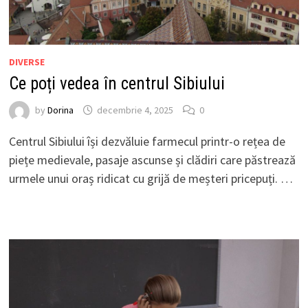
DIVERSE
Ce poți vedea în centrul Sibiului
by
Dorina
decembrie 4, 2025
0
Centrul Sibiului își dezvăluie farmecul printr-o rețea de
piețe medievale, pasaje ascunse și clădiri care păstrează
urmele unui oraș ridicat cu grijă de meșteri pricepuți. …