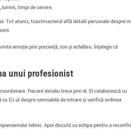
 lumini, timpi de servire.
i. Tot atunci, toastmasterul află detalii personale despre mi
erii.
ite emoție prin prezență, ton și echilibru. Înțelege că
na unui profesionist
coordonare. Fiecare detaliu trece prin el. El colaborează cu
tă cu DJ-ul despre semnalele de intrare și verifică ordinea
echipamentului tehnic. Apoi discută cu echipa pentru a reconfi