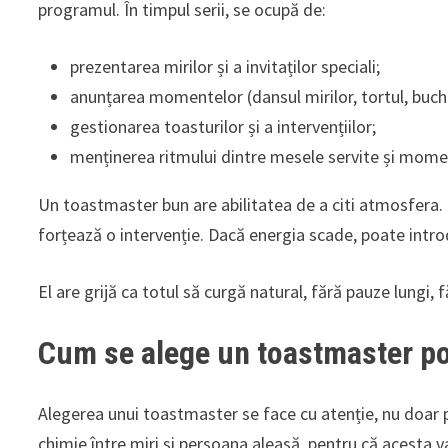
programul. În timpul serii, se ocupă de:
prezentarea mirilor și a invitaților speciali;
anunțarea momentelor (dansul mirilor, tortul, buche
gestionarea toasturilor și a intervențiilor;
menținerea ritmului dintre mesele servite și mome
Un toastmaster bun are abilitatea de a citi atmosfera. D
forțează o intervenție. Dacă energia scade, poate int
El are grijă ca totul să curgă natural, fără pauze lungi, f
Cum se alege un toastmaster po
Alegerea unui toastmaster se face cu atenție, nu doar 
chimie între miri și persoana aleasă, pentru că acesta va 