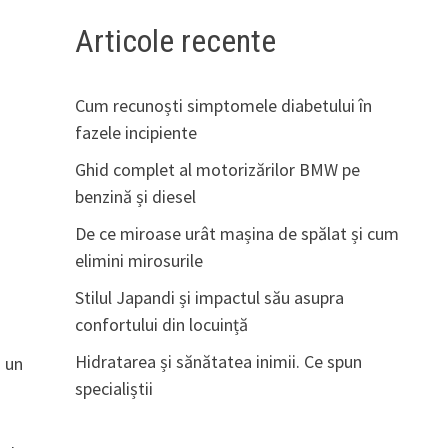
Articole recente
Cum recunoști simptomele diabetului în
fazele incipiente
Ghid complet al motorizărilor BMW pe
benzină și diesel
De ce miroase urât mașina de spălat și cum
elimini mirosurile
Stilul Japandi și impactul său asupra
confortului din locuință
Hidratarea și sănătatea inimii. Ce spun
i un
specialiștii