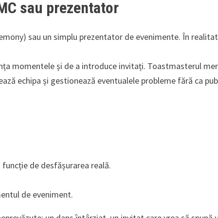
 MC sau prezentator
mony) sau un simplu prezentator de evenimente. În realitat
nunța momentele și de a introduce invitați. Toastmasterul me
izează echipa și gestionează eventualele probleme fără ca pub
funcție de desfășurarea reală.
ntul de eveniment.
eprevăzute: un dans întârziat, un invitat care vrea să spună 