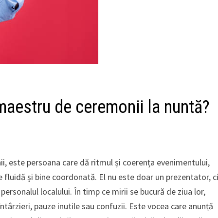
maestru de ceremonii la nuntă?
, este persoana care dă ritmul și coerența evenimentului,
luidă și bine coordonată. El nu este doar un prezentator, c
 personalul localului. În timp ce mirii se bucură de ziua lor,
ârzieri, pauze inutile sau confuzii. Este vocea care anunță