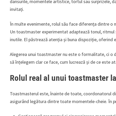
dansurile, momentele artistice, tortul sau surprizele, 
invitați.
În multe evenimente, rolul său face diferența dintre o 
Un toastmaster experimentat adaptează tonul, ritmul și st
inutile. El păstrează atenția și buna dispoziție, oferind e
Alegerea unui toastmaster nu este o formalitate, ci o 
să înțelegem clar ce face, cum lucrează și de ce este a
Rolul real al unui toastmaster l
Toastmasterul este, înainte de toate, coordonatorul dina
asigurând legătura dintre toate momentele-cheie. În pr