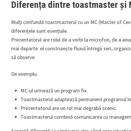
Diferența dintre toastmaster și
Mulți confundă toastmasterul cu un MC (Master of Cere
diferențele sunt esențiale.
Prezentatorul are rolul de a vorbi la microfon, de a a
mai departe: el construiește fluxul întregii seri, organ
să observe.
De exemplu:
MC-ul urmează un program fix.
Toastmasterul adaptează permanent programul în 
Prezentatorul are un rol mai degrabă scenic.
Toastmasterul combină comunicarea cu manageme
Această diferență se simte mai ales când apar situații n