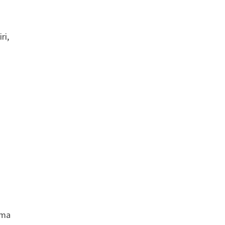
ri,
rma