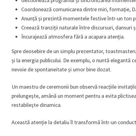
Gestionează programul și sincronizarea momentel
Coordonează comunicarea dintre miri, formație, DJ 
Anunță și prezintă momentele festive într-un ton p
Creează tranziții naturale între discursuri, dansuri
Încurajează atmosfera fără a acapara atenția.
Spre deosebire de un simplu prezentator, toastmasterul 
și la energia publicului. De exemplu, o nuntă elegantă c
nevoie de spontaneitate și umor bine dozat.
Un maestru de ceremonii bun observă reacțiile invitațilo
prelungește, amână un moment pentru a evita plictisea
restabilește dinamica.
Această atenție la detaliu îl transformă într-un conducto