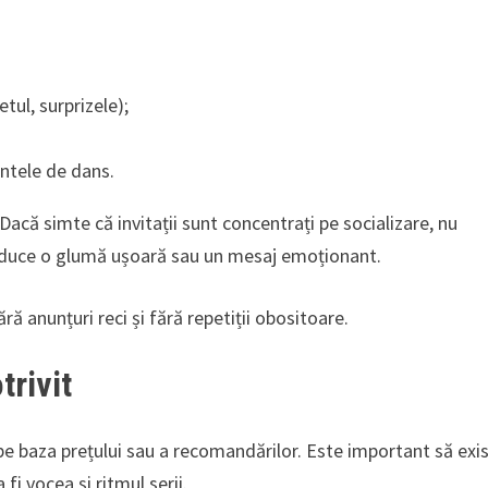
tul, surprizele);
ntele de dans.
acă simte că invitații sunt concentrați pe socializare, nu
roduce o glumă ușoară sau un mesaj emoționant.
ără anunțuri reci și fără repetiții obositoare.
trivit
pe baza prețului sau a recomandărilor. Este important să exi
fi vocea și ritmul serii.