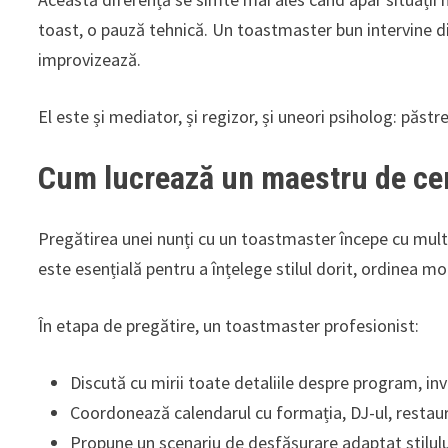
toast, o pauză tehnică. Un toastmaster bun intervine di
improvizează.
El este și mediator, și regizor, și uneori psiholog: păstr
Cum lucrează un maestru de cer
Pregătirea unei nunți cu un toastmaster începe cu mult î
este esențială pentru a înțelege stilul dorit, ordinea m
În etapa de pregătire, un toastmaster profesionist:
Discută cu mirii toate detaliile despre program, invit
Coordonează calendarul cu formația, DJ-ul, restaur
Propune un scenariu de desfășurare adaptat stilului