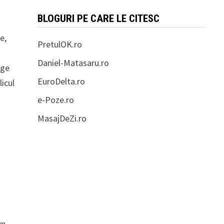
BLOGURI PE CARE LE CITESC
e,
PretulOK.ro
Daniel-Matasaru.ro
rge
EuroDelta.ro
licul
e-Poze.ro
MasajDeZi.ro
un