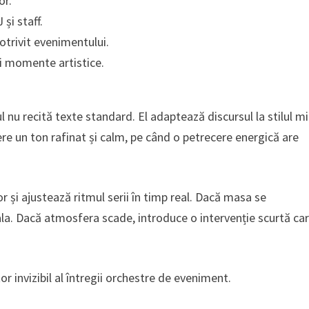
or.
și staff.
otrivit evenimentului.
 și momente artistice.
nu recită texte standard. El adaptează discursul la stilul mi
ere un ton rafinat și calm, pe când o petrecere energică are
r și ajustează ritmul serii în timp real. Dacă masa se
la. Dacă atmosfera scade, introduce o intervenție scurtă ca
r invizibil al întregii orchestre de eveniment.