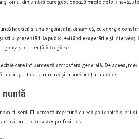
dar și omul din umbră care gestionează micile detalii nevăzut
nuntă haotică și una organizată, dinamică, cu energie consta
ilul prezentării la public, evitând exagerările și intervenții
leganță și coerență întregii seri.
decizie care influențează atmosfera generală. De aceea, mer
tât de important pentru reușita unei nunți moderne.
a nuntă
micii serii. El lucrează împreună cu echipa tehnică și artisti
actică, un toastmaster profesionist: