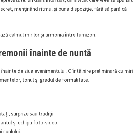
scret, menținând ritmul și buna dispoziție, fără să pară că
ează calmul mirilor și armonia între furnizori.
emonii înainte de nuntă
nainte de ziua evenimentului. O întâlnire preliminară cu miri
omentelor, tonul și gradul de formalitate.
ați, surprize sau tradiții.
antul și echipa foto-video.
 cuplului.