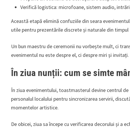
Verifică logistica: microfoane, sistem audio, intrări,
Această etapă elimină confuziile din seara evenimentulu
utile pentru prezentările discrete și naturale din timpul s
Un bun maestru de ceremonii nu vorbește mult, ci transm
evenimentul nu este despre el, ci despre miri și invitați.
În ziua nunții: cum se simte mâ
În ziua evenimentului, toastmasterul devine centrul de 
personalul localului pentru sincronizarea servirii, discu
momentelor artistice.
De obicei, ziua sa începe cu verificarea decorului și a 