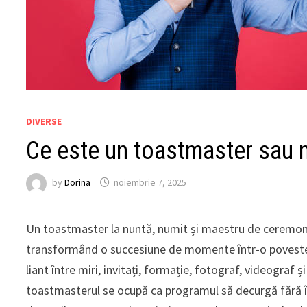
DIVERSE
Ce este un toastmaster sau 
by
Dorina
noiembrie 7, 2025
Un toastmaster la nuntă, numit și maestru de ceremonii
transformând o succesiune de momente într-o poveste f
liant între miri, invitați, formație, fotograf, videograf și
toastmasterul se ocupă ca programul să decurgă fără înt