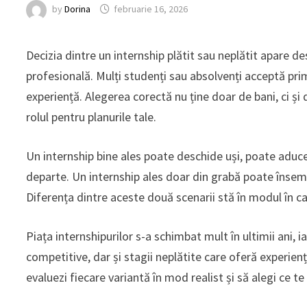
by
Dorina
februarie 16, 2026
Decizia dintre un internship plătit sau neplătit apare de
profesională. Mulți studenți sau absolvenți acceptă pri
experiență. Alegerea corectă nu ține doar de bani, ci și d
rolul pentru planurile tale.
Un internship bine ales poate deschide uși, poate aduce 
departe. Un internship ales doar din grabă poate însemna 
Diferența dintre aceste două scenarii stă în modul în ca
Piața internshipurilor s-a schimbat mult în ultimii ani, 
competitive, dar și stagii neplătite care oferă experien
evaluezi fiecare variantă în mod realist și să alegi ce t