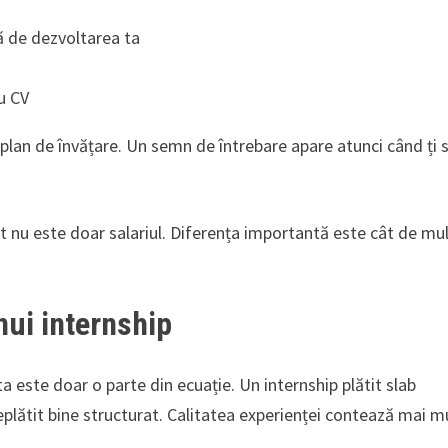
ă de dezvoltarea ta
u CV
plan de învățare. Un semn de întrebare apare atunci când ți 
tit nu este doar salariul. Diferența importantă este cât de mu
nui internship
a este doar o parte din ecuație. Un internship plătit slab
plătit bine structurat. Calitatea experienței contează mai m