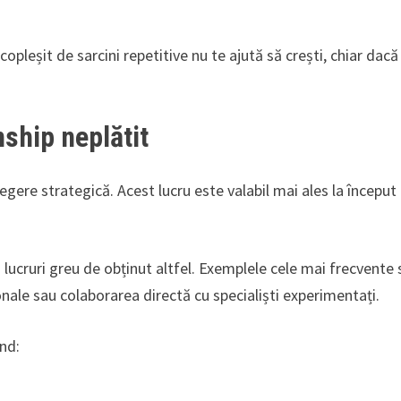
 copleșit de sarcini repetitive nu te ajută să crești, chiar dacă
ship neplătit
alegere strategică. Acest lucru este valabil mai ales la început
 lucruri greu de obținut altfel. Exemplele cele mai frecvente
onale sau colaborarea directă cu specialiști experimentați.
ând: