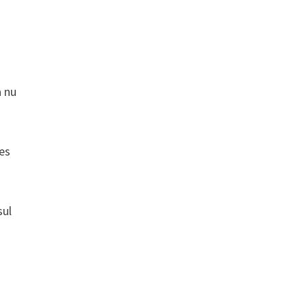
a nu
les
sul