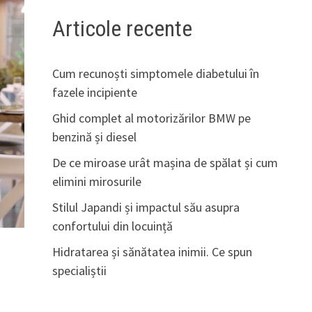
Articole recente
Cum recunoști simptomele diabetului în
fazele incipiente
Ghid complet al motorizărilor BMW pe
benzină și diesel
De ce miroase urât mașina de spălat și cum
elimini mirosurile
Stilul Japandi și impactul său asupra
confortului din locuință
Hidratarea și sănătatea inimii. Ce spun
specialiștii