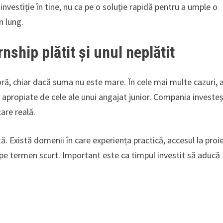
 investiție în tine, nu ca pe o soluție rapidă pentru a umple o
n lung.
nship plătit și unul neplătit
oră, chiar dacă suma nu este mare. În cele mai multe cazuri, 
ți apropiate de cele ale unui angajat junior. Compania investe
are reală.
. Există domenii în care experiența practică, accesul la proi
pe termen scurt. Important este ca timpul investit să aducă