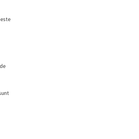
 este
 de
 sunt