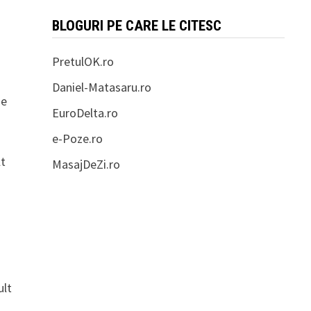
BLOGURI PE CARE LE CITESC
PretulOK.ro
Daniel-Matasaru.ro
se
EuroDelta.ro
e-Poze.ro
lt
MasajDeZi.ro
ult