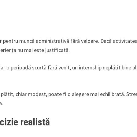
doar pentru muncă administrativă fără valoare. Dacă activitate
eriența nu mai este justificată.
iar o perioadă scurtă fără venit, un internship neplătit bine a
plătit, chiar modest, poate fi o alegere mai echilibrată. Stre
a.
cizie realistă