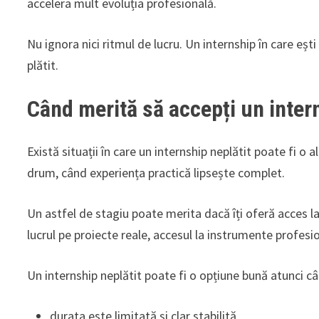
accelera mult evoluția profesională.
Nu ignora nici ritmul de lucru. Un internship în care ești
plătit.
Când merită să accepți un intern
Există situații în care un internship neplătit poate fi o 
drum, când experiența practică lipsește complet.
Un astfel de stagiu poate merita dacă îți oferă acces la
lucrul pe proiecte reale, accesul la instrumente profesi
Un internship neplătit poate fi o opțiune bună atunci c
durata este limitată și clar stabilită