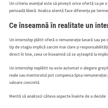
Un criteriu esențial este să privești orice ofertă ca pe o
perioadă liberă. Analiza atentă face diferența pe terme
Ce înseamnă în realitate un inter
Un internship plătit oferă o remunerație lunară sau pe 
tip de stagiu implică sarcini mai clare și responsabilită
direct în tine, ceea ce înseamnă că se așteaptă la implic
Un internship neplătit nu este automat o alegere greșită
reale sau mentoratul pot compensa lipsa remunerației 
valoare concretă.
Merită să analizezi câteva aspecte înainte de a decide: