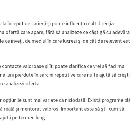
s la început de carieră și poate influența mult direcția
ma ofertă care apare, fără să analizeze ce câștigă cu adevăra
e ce înveți, de mediul în care lucrezi și de cât de relevant es
contacte valoroase și îți poate clarifica ce vrei să faci mai
luni pierdute în sarcini repetitive care nu te ajută să crești
re analizezi oferta.
iar opțiunile sunt mai variate ca niciodată. Există programe pl
ță reală și mentorat valoros. Important este să știi cum să
e ajută pe termen lung.