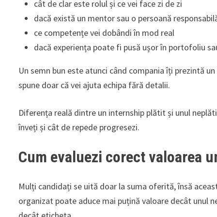
cât de clar este rolul și ce vei face zi de zi
dacă există un mentor sau o persoană responsabil
ce competențe vei dobândi în mod real
dacă experiența poate fi pusă ușor în portofoliu sa
Un semn bun este atunci când compania îți prezintă un 
spune doar că vei ajuta echipa fără detalii.
Diferența reală dintre un internship plătit și unul neplă
înveți și cât de repede progresezi.
Cum evaluezi corect valoarea u
Mulți candidați se uită doar la suma oferită, însă aceast
organizat poate aduce mai puțină valoare decât unul ne
decât eticheta.